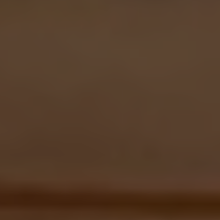
We are a trusted
training institution.
PT Samiu Mitra Utama adalah perusahaan yang
bergerak di bidang jasa training lingkungan dan
sertiﬁkasi BNSP. Samiyu Solution merupakan merk
dagang untuk jasa training dan sertiﬁkasi. Samiyu
Solution ingin membantu memenuhi kebutuhan
training sesuai dengan peraturan pemerintah dan
kementrian lingkungan hidup yang sudah di
terbitkan dan wajib di patuhi oleh perusahaan di
Indonesia baik manufactur maupun jasa. kami yakin
degan nara sumber pilihan kami dan materi yang
mudah di pahami sehingga bisa di aplikasikan di
perusahaan.
Best Resources