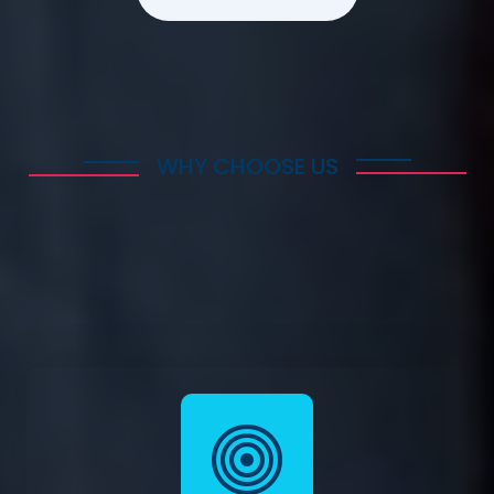
WHY CHOOSE US
Offer Tailor Made
Services That Our Client
Requires