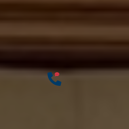
Best Trainer
Expert Trainers,
Comprehensive Materials
Competitive Prices
5
Years of
Have any questions?
Experience
Free: +62 812-8583-
7030