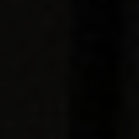
Contact Info
Jl. Gunung Jati VI Blok B 19 No 6 Ds. Sukahurip
Kec. Sukatani Kab. Bekasi Jabar 17630
info@samiyu.com
Opening Time
Mon - Friday:
08.00 am to 04.00 pm
Our Services
Training