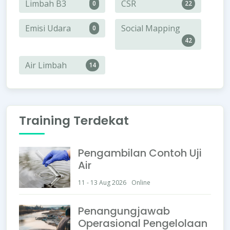
Limbah B3
CSR
0
22
Emisi Udara
Social Mapping
0
42
Air Limbah
14
Training Terdekat
Pengambilan Contoh Uji
Air
11 - 13 Aug 2026
Online
Penangungjawab
Operasional Pengelolaan