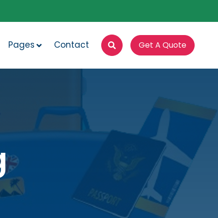
Pages
Contact
Get A Quote
g