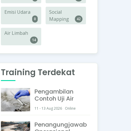
Emisi Udara
Social
Mapping
0
42
Air Limbah
14
Training Terdekat
Pengambilan
Contoh Uji Air
11 - 13 Aug 2026
Online
Penangungjawab