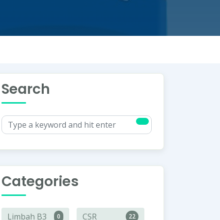
Search
Categories
Limbah B3
CSR
0
22