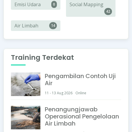
Emisi Udara
Social Mapping
0
42
Air Limbah
14
Training Terdekat
Pengambilan Contoh Uji
Air
11 - 13 Aug 2026
Online
Penangungjawab
Operasional Pengelolaan
Air Limbah