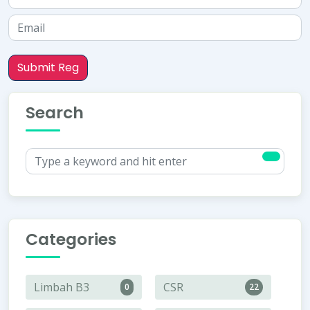
Submit Reg
Search
Categories
Limbah B3
CSR
0
22